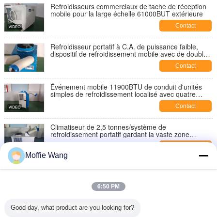
Refroidisseurs commerciaux de tache de réception
mobile pour la large échelle 61000BUT extérieure
Contact
Refroidisseur portatif à C.A. de puissance faible,
dispositif de refroidissement mobile avec de doubles
deux conduits flexibles
Contact
Événement mobile 11900BTU de conduit d'unités
simples de refroidissement localisé avec quatre
roulettes flexibles
Contact
Climatiseur de 2,5 tonnes/système de
refroidissement portatif gardant la vaste zone
30SQM
Contact
Moffie Wang
Unités de refroidissement localisé de 6500 watts,
C.A. industriel de Portable gardant l'espace
d'entrepôt
6:50 PM
Contact
Les unités de refroidissement localisé de puissance
Good day, what product are you looking for?
faible choisissent le CE flexible de grande capacité