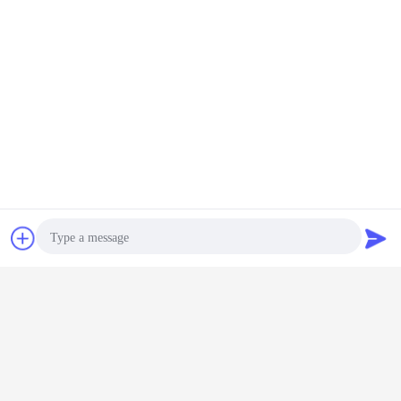
Contact
Demande de
refroidisseur de climatiseur de tache
Étiquettes:
,
soumission
climatiseur de portable de tache
,
système de refroidissement portatif
Photo
Video Call
2.7 KW climatisation portable