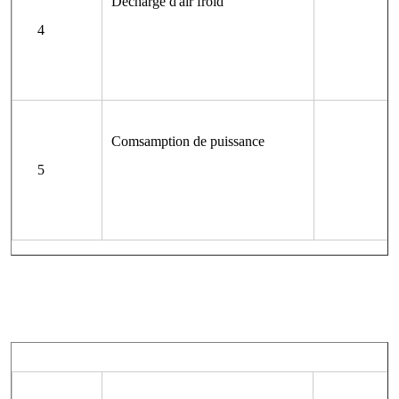
Décharge d'air froid
4
Comsamption de puissance
5