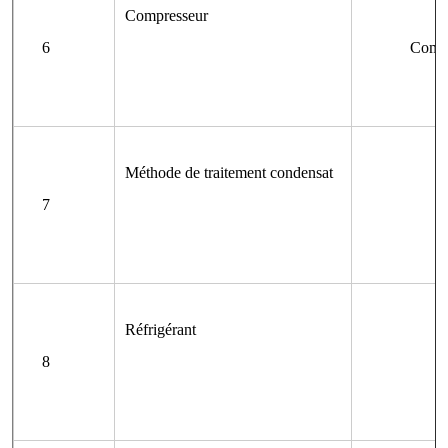
Compresseur
6
Compr
Méthode de traitement condensat
7
Réfrigérant
8