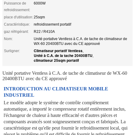
Puissance de
6000W
refroidissement:
place d'utilisation:
25sqm
Caractéristique:
refroidissement portatif
gaz réfrigérant:
R22 / R410A
Nom:
Unité portative Ventless à C.A. de tache de climatiseur de
WX-60 20400BTU avec du CE approuvé
Climatiseur portatif Ventless
Surligner:
,
Unité à C.A. de la tache 20400BTU
,
climatiseur 25sqm portatif
Unité portative Ventless à C.A. de tache de climatiseur de WX-60
20400BTU avec du CE approuvé
INTRODUCTION AU CLIMATISEUR MOBILE 
INDUSTRIEL
Le modèle adopte le système de contrôle complètement 
automatique, a importé le compresseur rotatif entièrement inclus, 
l'échangeur de chaleur à haute efficacité et d'autres pièces et 
composants avancés sont soigneusement conçus et fabriqués. La 
caractéristique est qu'elle peut fournir le refroidissement local, qui 
résout le problème qu'il est difficile de fournir le refroidissement 