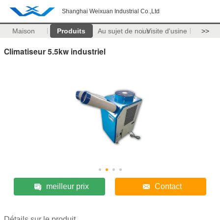
Shanghai Weixuan Industrial Co.,Ltd
Maison
Produits
Au sujet de nous
Visite d'usine
>>
Climatiseur 5.5kw industriel
meilleur prix
Contact
Détails sur le produit