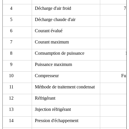
4
Décharge d'air froid
78
5
Décharge chaude d'air
6
Courant évalué
7
Courant maximum
8
Comsamption de puissance
1
9
Puissance maximum
10
Compresseur
Full
11
Méthode de traitement condensat
12
Réfrigérant
13
Jnjection réfrigérant
14
Pression d'échappement