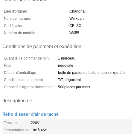
Lieu d'origine:
Changhaï
Nom de marque:
Weixuan
Certification:
CE,ISO
Numéro de modèle:
WX55
Conditions de paiement et expédition
Quantité de commande min:
1 morceau
Prix:
negotiate
Détails d'emballage:
boîte de papier ou boîte en bois exportée
Conditions de paiement:
T/T, négocient
Capacité d'approvisionnement:
500pieces par mois
description de
Refroidisseur d'air de tache
Tension:
220V
Température de
18c à 45c