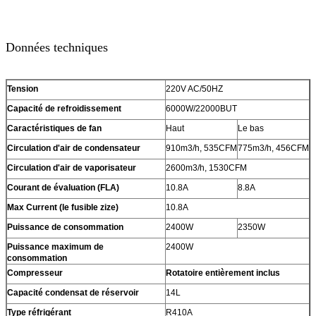
Données techniques
Tension
220V AC/50HZ
Capacité de refroidissement
6000W/22000BUT
Caractéristiques de fan
Haut
Le bas
Circulation d'air de condensateur
910m3/h, 535CFM
775m3/h, 456CFM
Circulation d'air de vaporisateur
2600m3/h, 1530CFM
Courant de évaluation (FLA)
10.8A
8.8A
Max Current (le fusible zize)
10.8A
Puissance de consommation
2400W
2350W
Puissance maximum de
2400W
consommation
Compresseur
Rotatoire entièrement inclus
Capacité condensat de réservoir
14L
Type réfrigérant
R410A