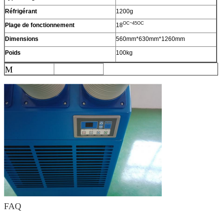
Réfrigérant
1200g
OC~45OC
Plage de fonctionnement
18
Dimensions
560mm*630mm*1260mm
Poids
100kg
M
FAQ