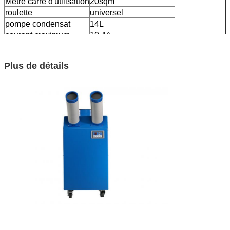
Mètre carré d'utilisation
20sqm
roulette
universel
pompe condensat
14L
courant maximum
10.4A
poids net
78kg
Poids brut
84kg
Plus de détails