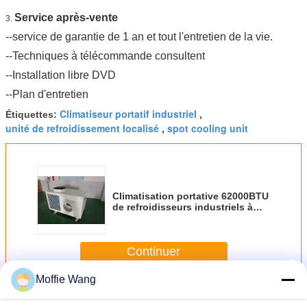
Service après-vente
3.
--service de garantie de 1 an et tout l'entretien de la vie.
--Techniques à télécommande consultent
--Installation libre DVD
--Plan d'entretien
Climatiseur portatif industriel
Étiquettes:
,
unité de refroidissement localisé
spot cooling unit
,
Climatisation portative 62000BTU
de refroidisseurs industriels à
faible bruit de la tache 18000W
Continuer
Moffie Wang
Refroidisseurs industriels de tache
Plus