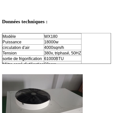
Données techniques :
Modèle
WX180
Puissance
18000w
circulation d'air
4000sqm/h
Tension
380v, triphasé, 50HZ
sortie de frigorification
61000BTU
Mètre carré d'utilisation
60sqm
roulette
universel
pompe condensat
14L
courant maximum
15.8A
Gaz
R22