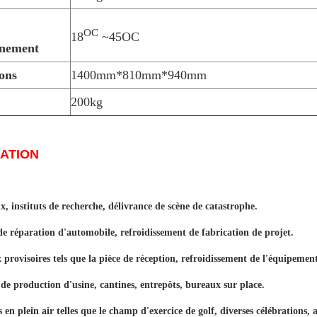
OC
18
~45OC
nnement
ons
1400mm*810mm*940mm
200kg
ATION
, instituts de recherche, délivrance de scène de catastrophe.
e réparation d'automobile, refroidissement de fabrication de projet.
provisoires tels que la pièce de réception, refroidissement de l'équipemen
 de production d'usine, cantines, entrepôts, bureaux sur place.
s en plein air telles que le champ d'exercice de golf, diverses célébrations, a