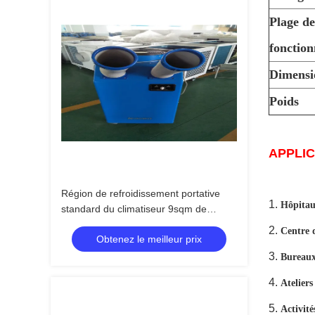
Plage de
fonctio
Dimensi
Poids
APPLIC
Région de refroidissement portative
1.
Hôpitaux
standard du climatiseur 9sqm de
l'entrepôt 110V et 220V
2.
Centre d
Obtenez le meilleur prix
3.
Bureaux 
4.
Ateliers
5.
Activité