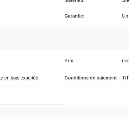
Matériau:
Ste
Garantie:
Un
Prix
neg
te en bois exportée
Conditions de paiement
T/T