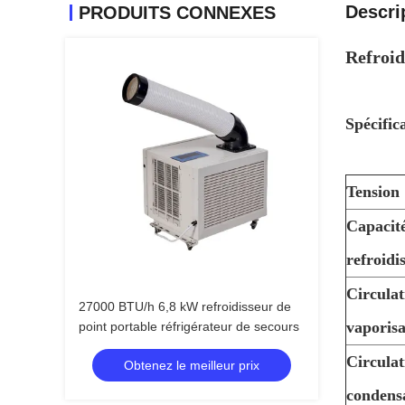
Descri
PRODUITS CONNEXES
Refroid
Spécific
Tension
Capacit
refroidi
Circulat
27000 BTU/h 6,8 kW refroidisseur de
vaporis
point portable réfrigérateur de secours
Circulat
Obtenez le meilleur prix
condens