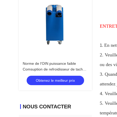
ENTRET
En net
1.
2. Veuil
Norme de l'OIN puissance faible
ou des vi
Comsuption de refroidisseur de tache
3. Quand
de 1 tonne/climatiseur mobile
Obtenez le meilleur prix
attendez 
4. Veuill
5. Veuill
NOUS CONTACTER
températu