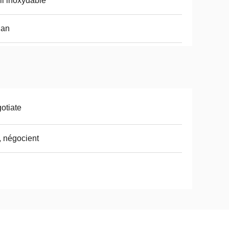
ll inoxydable
 an
otiate
, négocient