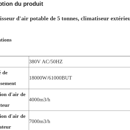
ption du produit
isseur d'air potable de 5 tonnes, climatiseur extéri
ations
380V AC/50HZ
é de
18000W/61000BUT
ssement
ion d'air de
4000m3/h
ateur
ion d'air de
7000m3/h
ateur