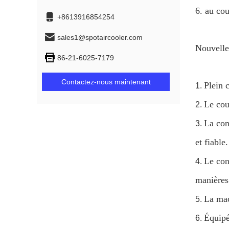
6. au cou
+8613916854254
sales1@spotaircooler.com
Nouvelle
86-21-6025-7179
Contactez-nous maintenant
Plein c
1.
Le cou
2.
La con
3.
et fiable.
Le con
4.
manières
La mac
5.
Équipé
6.