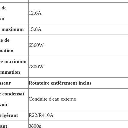
 de
12.6A
on
t maximum
15.8A
ce de
6560W
mation
nce maximum
7800W
ommation
sseur
Rotatoire entièrement inclus
é condensat
Conduite d'eau externe
voir
rigérant
R22/R410A
rant
3800g