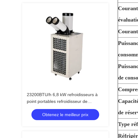
Courant
évaluati
Couran
Puissan
consom
Puissa
de cons
Compre
23200BTU/h 6,8 kW refroidisseurs à
Capacit
point portables refroidisseur de
secours
de réser
Obtenez le meilleur prix
Type réf
Réfrigé