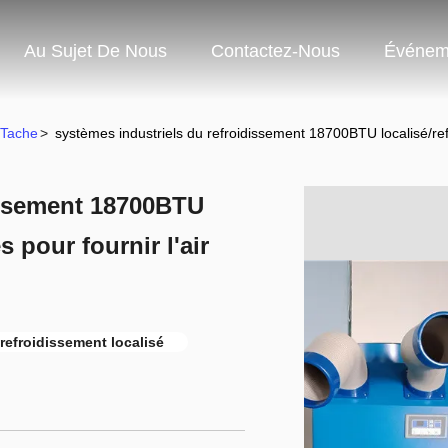
Au Sujet De Nous
Contactez-Nous
Événem
 Tache
>
systèmes industriels du refroidissement 18700BTU localisé/refro
issement 18700BTU
s pour fournir l'air
 refroidissement localisé