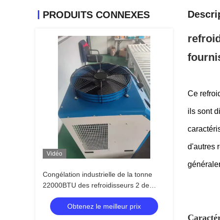
Descri
PRODUITS CONNEXES
refroi
fournis
Ce refroi
ils sont 
caractéri
d'autres r
Vidéo
généralem
Congélation industrielle de la tonne
22000BTU des refroidisseurs 2 de
tache de reprise automatique anti
Obtenez le meilleur prix
Caractér