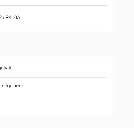
2 / R410A
otiate
, négocient