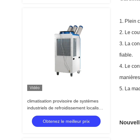
1.
Plein c
2.
Le couv
3.
La con
fiable.
4.
Le con
manières
Vidéo
5.
La mach
climatisation provisoire de systèmes
industriels de refroidissement localisé
monophasé 6.5KW
Obtenez le meilleur prix
Nouvell