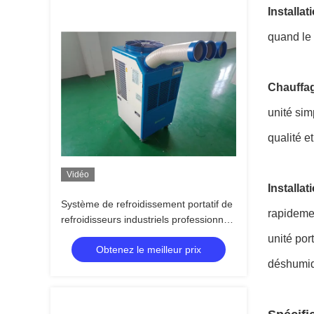
Installat
quand le 
Chauffage
unité sim
qualité
et
Vidéo
Installat
Système de refroidissement portatif de
rapidemen
refroidisseurs industriels professionnels
de la tache 22000BTU écologique
unité
port
Obtenez le meilleur prix
déshumidi