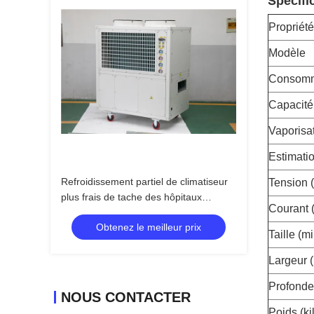
Spécifi
Propriété
Modèle
Consomma
Capacité
Vaporisat
Estimati
Refroidissement partiel de climatiseur
Tension (
plus frais de tache des hôpitaux
Courant 
6500m3/H
Obtenez le meilleur prix
Taille (mi
Largeur (
Profondeu
NOUS CONTACTER
Poids (k