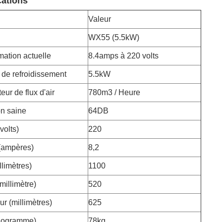
cations
Valeur
WX55 (5.5kW)
tion actuelle
8.4amps à 220 volts
 de refroidissement
5.5kW
eur de flux d'air
780m3 /
Heure
on saine
64DB
volts)
220
(ampères)
8,2
llimètres)
1100
millimètre)
520
r (millimètres)
625
ilogramme)
78kg