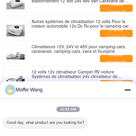
stationnement 12 Volt 24v 48v Van Caravane de
camping-car
Enquête
maintenant
Autres systèmes de climatisation 12 volts Pour la
maison automobile 12v Dc Rv pour le camping-car
Conditionneur de stationnement
Enquête
maintenant
Climatiseurs 12V, 24V et 48V pour camping-cars,
caravanes, camping-cars, vans et fourgons
Enquête
maintenant
12 volts 12v climatiseur Camper RV voiture
Systèmes de climatisation 24v climatiseur de
stationnement
Enquête
maintenant
Moffie Wang
Climatiseur de camping-car 12 volts CC, climatiseur
de camping-car, climatiseur de caravane 24 V 48 V,
climatisation de caravane 12 V
Enquête
11:42 AM
maintenant
12 volts RV voiture camping-car climatiseur sur le toit
Good day, what product are you looking for?
caravane camping-car van systèmes de climatisation
12v climatiseur
Enquête