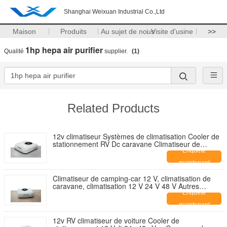
Shanghai Weixuan Industrial Co.,Ltd
Maison
Produits
Au sujet de nous
Visite d'usine
>>
1hp hepa air purifier
Qualité
supplier.
(1)
Related Products
12v climatiseur Systèmes de climatisation Cooler de
stationnement RV Dc caravane Climatiseur de
voiture 12 Volt 24v 48v
Enquête
maintenant
Climatiseur de camping-car 12 V, climatisation de
caravane, climatisation 12 V 24 V 48 V Autres
systèmes de climatisation
Enquête
maintenant
12v RV climatiseur de voiture Cooler de